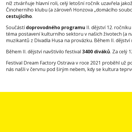
níž ztvárňuje hlavní roli, celý letošní ročník uzavřela ja
Činoherního klubu (a zároveň Honzova „domácího souboru
cestujícího
.
Součástí
doprovodného programu
II. dějství 12. ročn
téma postavení kulturního sektoru v našich životech (a 
muzikantů z Divadla Husa na provázku. Během II. dějství 
Během II. dějství navštívilo festival
3400 diváků
. Za celý 
Festival Dream Factory Ostrava v roce 2021 proběhl už po
nás našli v červnu pod širým nebem, kdy se kultura teprve 