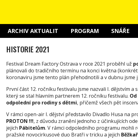
ARCHIV AKTUALIT
PROGRAM
SNÁŘE
HISTORIE 2021
Festival Dream Factory Ostrava v roce 2021 proběhl už
p
plánovali do tradičního termínu na konci května (konkré
koronaviru jsme tento plán přehodnotili a v dubnu jsme j
První část 12. ročníku festivalu jsme nazvali I. dějstvím a 
který se stal hlavním partnerem 12. ročníku festivalu.
Od 
odpolední pro rodiny s dětmi
, přičemž všech pět inscen
V rámci open-air I. dějství představilo Divadlo Husa na p
PROTON !!!
, z důvodu zranění jednoho z účinkujících od
jejich
Pábitelům
. V rámci odpoledního programu mohli r
pražské novocirkusové duo Bratři v tricku a jejich
Běžkař