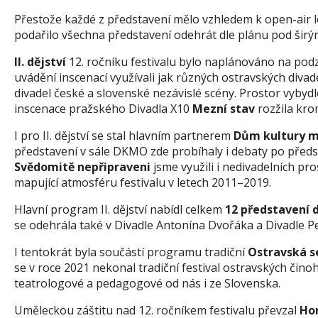
Přestože každé z představení mělo vzhledem k open-air l
podařilo všechna představení odehrát dle plánu pod širým
II. dějství
12. ročníku festivalu bylo naplánováno na pod
uvádění inscenací využívali jak různých ostravských diva
divadel české a slovenské nezávislé scény. Prostor vybyd
inscenace pražského Divadla X10
Mezní stav
rozžila kro
I pro II. dějství se stal hlavním partnerem
Dům kultury m
představení v sále DKMO zde probíhaly i debaty po předs
Svědomitě nepřipraveni
jsme využili i nedivadelních pr
mapující atmosféru festivalu v letech 2011–2019.
Hlavní program II. dějství nabídl celkem
12 představení 
se odehrála také v Divadle Antonína Dvořáka a Divadle P
I tentokrát byla součástí programu tradiční
Ostravská s
se v roce 2021 nekonal tradiční festival ostravských čino
teatrologové a pedagogové od nás i ze Slovenska.
Uměleckou záštitu nad 12. ročníkem festivalu převzal
Ho